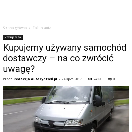
Strona główna
Zakup auta
Zakup auta
Kupujemy używany samochód
dostawczy – na co zwrócić
uwagę?
Przez
Redakcja AutoTydzień.pl
-
24 lipca 2017
2410
0