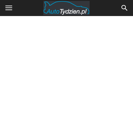
AutoTydzien.pl