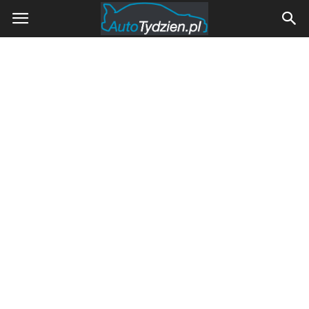
AutoTydzien.pl