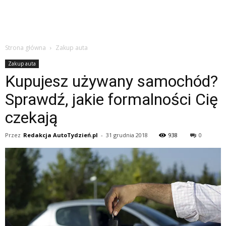
Strona główna
Zakup auta
Zakup auta
Kupujesz używany samochód?
Sprawdź, jakie formalności Cię
czekają
Przez
Redakcja AutoTydzień.pl
-
31 grudnia 2018
938
0